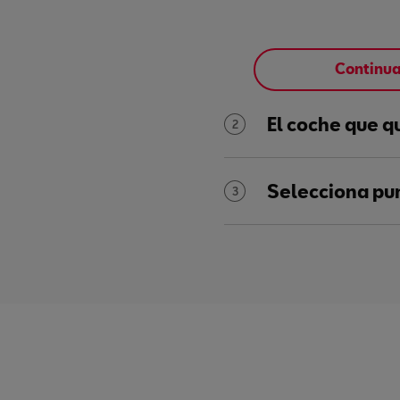
Continu
El coche que q
2
Selecciona pu
3