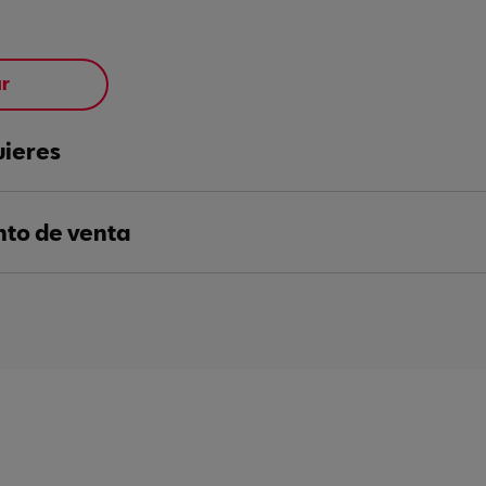
ar
uieres
nto de venta