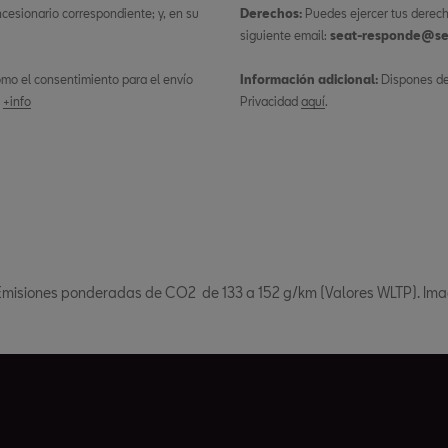
ncesionario correspondiente; y, en su
Derechos:
Puedes ejercer tus derech
siguiente email:
seat-responde@se
 como el consentimiento para el envío
Información adicional:
Dispones de 
.
+info
Privacidad
aquí
.
Emisiones ponderadas de CO2 de 133 a 152 g/km (Valores WLTP). Im