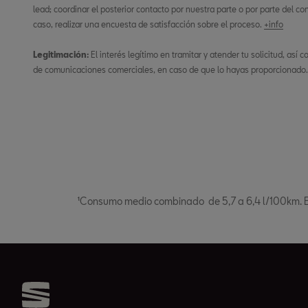
lead; coordinar el posterior contacto por nuestra parte o por parte del co
caso, realizar una encuesta de satisfacción sobre el proceso.
+info
Legitimación:
El interés legítimo en tramitar y atender tu solicitud, así
de comunicaciones comerciales, en caso de que lo hayas proporcionado
¹Consumo medio combinado de 5,7 a 6,4 l/100km. 