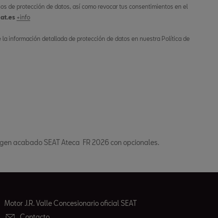
os de protección de datos, así como revocar tus consentimientos en el
at.es
+info
la información detallada de protección de datos en nuestra Política de
agen acabado SEAT Ateca FR 2026 con opcionales.
Motor J.R. Valle Concesionario oficial SEAT
Contacto