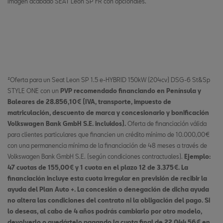
Imagen acabado SEAT Leon SP FR con opcionales.
²Oferta para un Seat Leon SP 1.5 e-HYBRID 150kW (204cv) DSG-6 St&Sp
STYLE ONE con un
PVP recomendado financiando en Península y
Baleares de 28.856,10€ (IVA, transporte, impuesto de
matriculación, descuento de marca y concesionario y bonificación
Volkswagen Bank GmbH S.E. incluidos).
Oferta de financiación válida
para clientes particulares que financien un crédito mínimo de 10.000,00€
con una permanencia mínima de la financiación de 48 meses a través de
Volkswagen Bank GmbH S.E. (según condiciones contractuales).
Ejemplo:
47 cuotas de 155,00€ y 1 cuota en el plazo 12 de 3.375€. La
financiación incluye esta cuota irregular en previsión de recibir la
ayuda del Plan Auto +. La concesión o denegación de dicha ayuda
no altera las condiciones del contrato ni la obligación del pago. Si
lo deseas, al cabo de 4 años podrás cambiarlo por otro modelo,
devolverlo o quedártelo pagando la cuota final de 22.044,56€ en