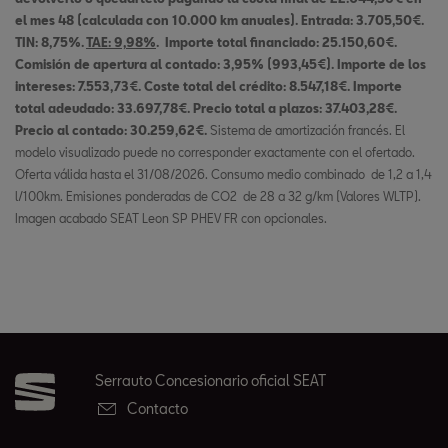
el mes 48 (calculada con 10.000 km anuales). Entrada: 3.705,50€.
TIN: 8,75%.
TAE: 9,98%
. Importe total financiado: 25.150,60€.
Comisión de apertura al contado: 3,95% (993,45€). Importe de los
intereses: 7.553,73€. Coste total del crédito: 8.547,18€. Importe
total adeudado: 33.697,78€. Precio total a plazos: 37.403,28€.
Precio al contado: 30.259,62€.
Sistema de amortización francés. El
modelo visualizado puede no corresponder exactamente con el ofertado.
Oferta válida hasta el 31/08/2026. Consumo medio combinado de 1,2 a 1,4
l/100km. Emisiones ponderadas de CO2 de 28 a 32 g/km (Valores WLTP).
Imagen acabado SEAT Leon SP PHEV FR con opcionales.
Serrauto Concesionario oficial SEAT
Contacto