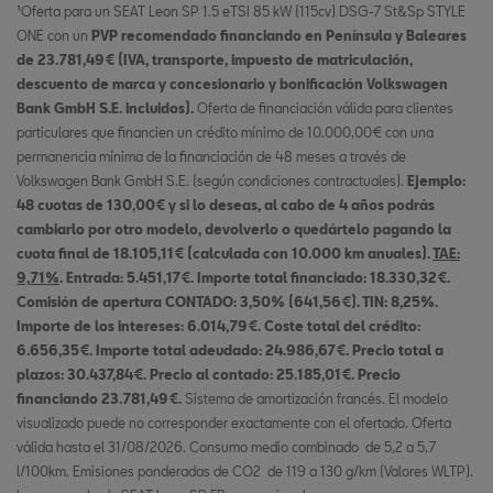
¹Oferta para un SEAT Leon SP 1.5 eTSI 85 kW (115cv) DSG-7 St&Sp STYLE
ONE con un
PVP recomendado financiando en Península y Baleares
de 23.781,49€ (IVA, transporte, impuesto de matriculación,
descuento de marca y concesionario y bonificación Volkswagen
Bank GmbH S.E. incluidos).
Oferta de financiación válida para clientes
particulares que financien un crédito mínimo de 10.000,00€ con una
permanencia mínima de la financiación de 48 meses a través de
Volkswagen Bank GmbH S.E. (según condiciones contractuales).
Ejemplo:
48 cuotas de 130,00€ y si lo deseas, al cabo de 4 años podrás
cambiarlo por otro modelo, devolverlo o quedártelo pagando la
cuota final de 18.105,11€ (calculada con 10.000 km anuales).
TAE:
9,71%
. Entrada: 5.451,17€. Importe total financiado: 18.330,32€.
Comisión de apertura CONTADO: 3,50% (641,56€). TIN: 8,25%.
Importe de los intereses: 6.014,79€. Coste total del crédito:
6.656,35€. Importe total adeudado: 24.986,67€. Precio total a
plazos: 30.437,84€. Precio al contado: 25.185,01€. Precio
financiando 23.781,49€.
Sistema de amortización francés. El modelo
visualizado puede no corresponder exactamente con el ofertado. Oferta
válida hasta el 31/08/2026. Consumo medio combinado de 5,2 a 5,7
l/100km. Emisiones ponderadas de CO2 de 119 a 130 g/km (Valores WLTP).