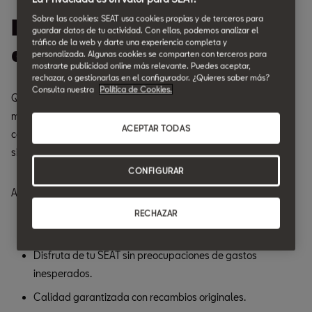
Sobre las cookies: SEAT usa cookies propias y de terceros para
Estrena tu SEAT con 10
guardar datos de tu actividad. Con ellas, podemos analizar el
tráfico de la web y darte una experiencia completa y
años de garantía.
personalizada. Algunas cookies se comparten con terceros para
mostrarte publicidad online más relevante. Puedes aceptar,
rechazar, o gestionarlas en el configurador. ¿Quieres saber más?
Consulta nuestra
Política de Cookies.
Queremos que conduzcas con total tranquilidad durante el
mayor número de kilómetros posible. Porque sabemos que el
ACEPTAR TODAS
camino es mejor si solo tienes que preocuparte por cuál será tu
siguiente destino.
CONFIGURAR
Aprovecha las ventajas que ofrecemos:
RECHAZAR
Disfruta de tu SEAT sin preocupaciones de gastos
inesperados.
Calidad garantizada con recambios originales.