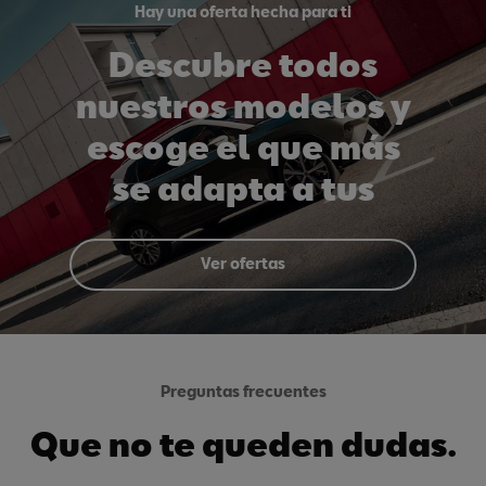
Hay una oferta hecha para ti
Descubre todos
nuestros modelos y
escoge el que más
se adapta a tus
necesidades. Todos
con garantía SEAT.
Ver ofertas
Preguntas frecuentes
Que no te queden dudas.