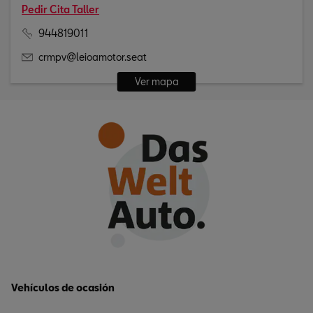
Pedir Cita Taller
944819011
crmpv@leioamotor.seat
Ver mapa
Vehículos de ocasión