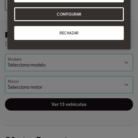
Ver todas las ofertas
CONFIGURAR
Encuentra tu coche
RECHAZAR
Descubre nuestros vehículos disponibles en stock
Modelo
Motor
Ver 13 vehiculos