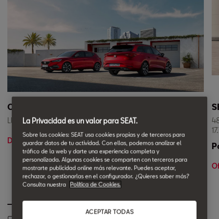
Ofertas Coches Nuevos en Stock
S
Llévate tu SEAT con entrega inmediata.
48
La Privacidad es un valor para SEAT.
17
Sobre las cookies: SEAT usa cookies propias y de terceros para
Descúbrelo en Leioa Motor
guardar datos de tu actividad. Con ellas, podemos analizar el
P
tráfico de la web y darte una experiencia completa y
personalizada. Algunas cookies se comparten con terceros para
Of
mostrarte publicidad online más relevante. Puedes aceptar,
rechazar, o gestionarlas en el configurador. ¿Quieres saber más?
Consulta nuestra
Política de Cookies.
ACEPTAR TODAS