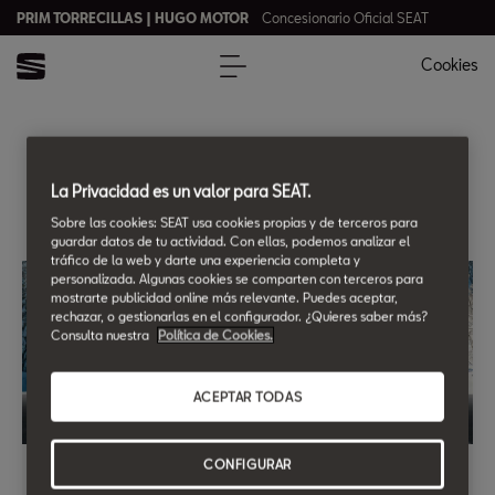
PRIM TORRECILLAS | HUGO MOTOR
Concesionario Oficial SEAT
Cookies
PRIM TORRECILLAS |
La Privacidad es un valor para SEAT.
HUGO MOTOR
Sobre las cookies: SEAT usa cookies propias y de terceros para
guardar datos de tu actividad. Con ellas, podemos analizar el
tráfico de la web y darte una experiencia completa y
personalizada. Algunas cookies se comparten con terceros para
mostrarte publicidad online más relevante. Puedes aceptar,
rechazar, o gestionarlas en el configurador. ¿Quieres saber más?
Consulta nuestra
Política de Cookies.
ACEPTAR TODAS
Revisión Pre-ITV gratis.
CONFIGURAR
Preparamos tu SEAT para que pases la ITV sin ningún