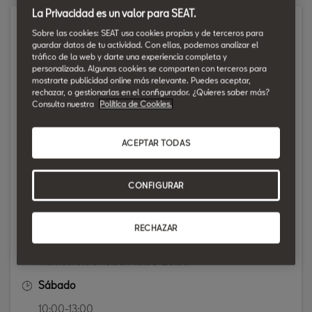
La Privacidad es un valor para SEAT.
Concesionario
Sobre las cookies: SEAT usa cookies propias y de terceros para
guardar datos de tu actividad. Con ellas, podemos analizar el
CALLE. DO SEIXALVO, 2
tráfico de la web y darte una experiencia completa y
personalizada. Algunas cookies se comparten con terceros para
32005 OURENSE
mostrarte publicidad online más relevante. Puedes aceptar,
rechazar, o gestionarlas en el configurador. ¿Quieres saber más?
Mostrar en el mapa
Consulta nuestra
Política de Cookies.
988366128
comercial@copersa.seat
ACEPTAR TODAS
Horario
CONFIGURAR
Lunes: 9:00-13:30 / 15:30-20:30
Martes: 9:00-13:30 / 15:30-20:30
Miércoles: 9:00-13:30 / 15:30-20:30
RECHAZAR
Jueves: 9:00-13:30 / 15:30-20:30
Viernes: 9:00-13:30 / 15:30-20:30
Sábado
10:00-13:00