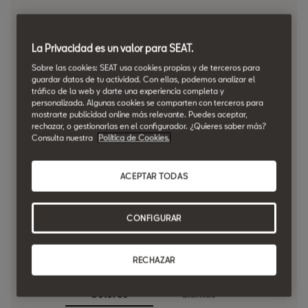
Crea tu SEAT Arona
Reference
La Privacidad es un valor para SEAT.
Sobre las cookies: SEAT usa cookies propias y de terceros para
¿Qué combinación de colores y llantas se ajusta a tu
guardar datos de tu actividad. Con ellas, podemos analizar el
estilo?
tráfico de la web y darte una experiencia completa y
personalizada. Algunas cookies se comparten con terceros para
mostrarte publicidad online más relevante. Puedes aceptar,
rechazar, o gestionarlas en el configurador. ¿Quieres saber más?
Consulta nuestra
Política de Cookies.
ACEPTAR TODAS
CONFIGURAR
RECHAZAR
Magnetic Tech
Colores
Llantas