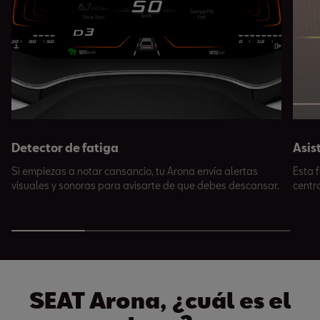
Detector de fatiga
Asis
Si empiezas a notar cansancio, tu Arona envía alertas
Esta 
visuales y sonoras para avisarte de que debes descansar.
centr
SEAT Arona, ¿cuál es el