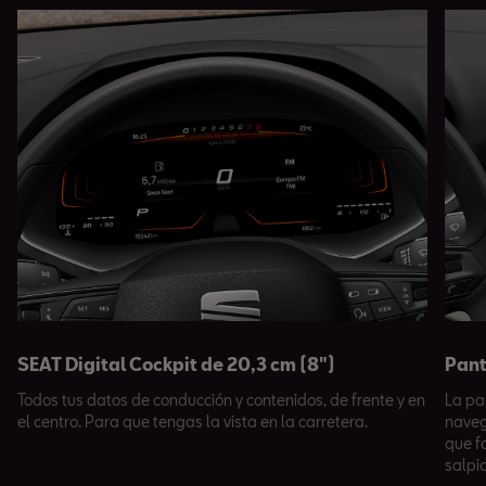
SEAT Digital Cockpit de 20,3 cm (8")
Pant
Todos tus datos de conducción y contenidos, de frente y en
La pa
el centro. Para que tengas la vista en la carretera.
naveg
que f
salpi