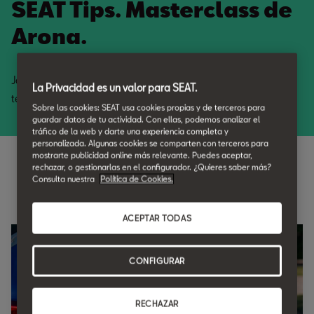
SEAT Tips. Masterclass de
Arona.
Jaime Herrera te lo cuenta todo de tu SEAT Arona, para que
La Privacidad es un valor para SEAT.
tengas toda la información. No te pierdas este vídeo.
Sobre las cookies: SEAT usa cookies propias y de terceros para
guardar datos de tu actividad. Con ellas, podemos analizar el
tráfico de la web y darte una experiencia completa y
personalizada. Algunas cookies se comparten con terceros para
mostrarte publicidad online más relevante. Puedes aceptar,
rechazar, o gestionarlas en el configurador. ¿Quieres saber más?
Consulta nuestra
Política de Cookies.
Diseño y habitabilidad
ACEPTAR TODAS
CONFIGURAR
RECHAZAR