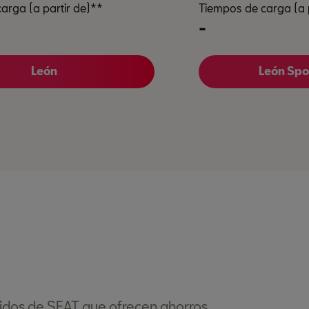
arga (a partir de)**
Tiempos de carga (a 
-
León
León Spo
ridos de SEAT que ofrecen ahorros