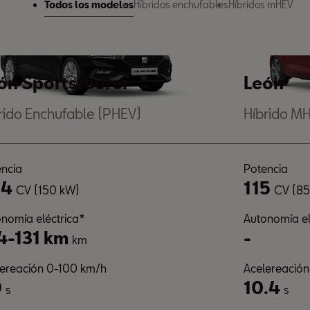
Todos los modelos
Híbridos enchufables
Híbridos mHEV
ón Sportstourer
León
rido Enchufable (PHEV)
Híbrido M
ncia
Potencia
04
115
CV (150 kW)
CV (85
nomía eléctrica*
Autonomía el
4-131 km
-
km
lereación 0-100 km/h
Acelereació
9
10.4
s
s