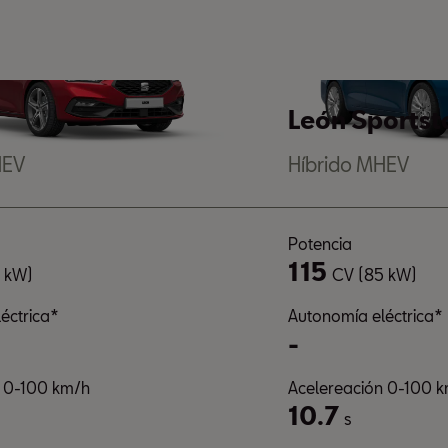
León Sportst
HEV
Híbrido MHEV
Potencia
115
 kW)
CV (85 kW)
éctrica*
Autonomía eléctrica*
-
n 0-100 km/h
Acelereación 0-100 
10.7
s