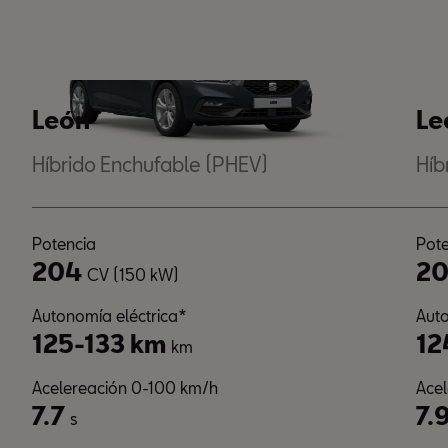
León
Le
Híbrido Enchufable (PHEV)
Híb
Potencia
Pote
204
2
CV (150 kW)
Autonomía eléctrica*
Auto
125-133 km
12
km
Acelereación 0-100 km/h
Ace
7.7
7.
s