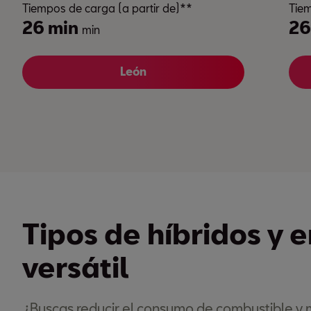
Tiempos de carga (a partir de)**
Tiem
26 min
26
min
León
Tipos de híbridos y 
versátil
¿Buscas reducir el consumo de combustible y 