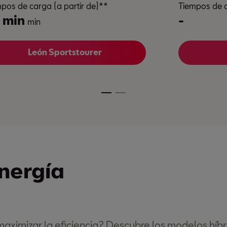
pos de carga (a partir de)**
Tiempos de c
 min
-
min
León Sportstourer
energía
maximizar la eficiencia? Descubre los modelos híb