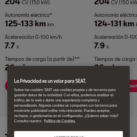
204
204
CV (150 kW)
CV (150 kW
Autonomía eléctrica*
Autonomía eléctric
125-133 km
124-131 km
km
Acelereación 0-100 km/h
Acelereación 0-10
7.7
7.9
s
s
Tiempos de carga (a partir de)**
Tiempos de carga (
26 min
26 min
min
min
La Privacidad es un valor para SEAT.
León
León Spor
Sobre las cookies: SEAT usa cookies propias y de terceros para
guardar datos de tu actividad. Con ellas, podemos analizar el
tráfico de la web y darte una experiencia completa y
personalizada. Algunas cookies se comparten con terceros para
mostrarte publicidad online más relevante. Puedes aceptar,
rechazar, o gestionarlas en el configurador. ¿Quieres saber más?
Consulta nuestra
Política de Cookies.