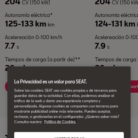
204
204
CV (150 kW)
CV (150 kW
Autonomía eléctrica*
Autonomía eléctric
125-133 km
124-131 km
km
Acelereación 0-100 km/h
Acelereación 0-10
7.7
7.9
s
s
Tiempos de carga (a partir de)**
Tiempos de carga (
26 min
26 min
min
min
La Privacidad es un valor para SEAT.
León
León Spor
Sobre las cookies: SEAT usa cookies propias y de terceros para
guardar datos de tu actividad. Con ellas, podemos analizar el
tráfico de la web y darte una experiencia completa y
personalizada. Algunas cookies se comparten con terceros para
mostrarte publicidad online más relevante. Puedes aceptar,
rechazar, o gestionarlas en el configurador. ¿Quieres saber más?
Consulta nuestra
Política de Cookies.