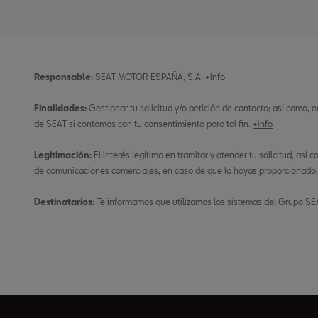
Responsable:
SEAT MOTOR ESPAÑA, S.A.
+info
Finalidades:
Gestionar tu solicitud y/o petición de contacto; así como,
de SEAT si contamos con tu consentimiento para tal fin.
+info
Legitimación:
El interés legítimo en tramitar y atender tu solicitud, así
de comunicaciones comerciales, en caso de que lo hayas proporcionado
Destinatarios:
Te informamos que utilizamos los sistemas del Grupo SE