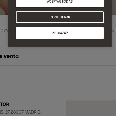
ACEPTAR TODAS
CONFIGURAR
VALDERRIBAS MOTOR, envíanos tu consulta mediante el siguiente fo
RECHAZAR
e venta
OTOR
ANS, 27 28007 MADRID