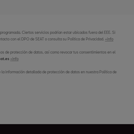
 programada. Ciertos servicios podrían estar ubicados fuera del EEE. Si
tacto con el DPO de SEAT o consulta su Política de Privacidad.
+info
os de protección de datos, así como revocar tus consentimientos en el
at.es
+info
la información detallada de protección de datos en nuestra Política de