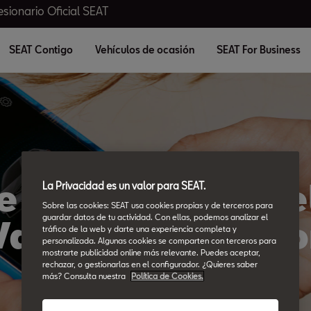
sionario Oficial SEAT
SEAT Contigo
Vehículos de ocasión
SEAT For Business
e contacto Caste
La Privacidad es un valor para SEAT.
Sobre las cookies: SEAT usa cookies propias y de terceros para
guardar datos de tu actividad. Con ellas, podemos analizar el
Valderribas Moto
tráfico de la web y darte una experiencia completa y
personalizada. Algunas cookies se comparten con terceros para
mostrarte publicidad online más relevante. Puedes aceptar,
rechazar, o gestionarlas en el configurador. ¿Quieres saber
más? Consulta nuestra
Política de Cookies.