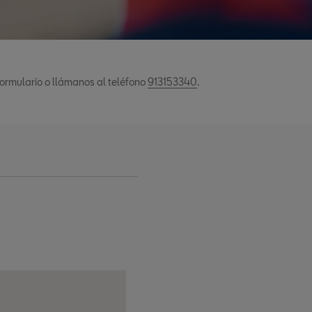
rmulario o llámanos al teléfono
913153340
.