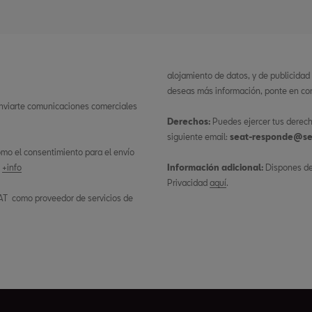
alojamiento de datos, y de publicidad
deseas más información, ponte en con
 enviarte comunicaciones comerciales
Derechos:
Puedes ejercer tus derech
siguiente email:
seat-responde@se
 como el consentimiento para el envío
.
+info
Información adicional:
Dispones de 
Privacidad
aquí
.
AT como proveedor de servicios de