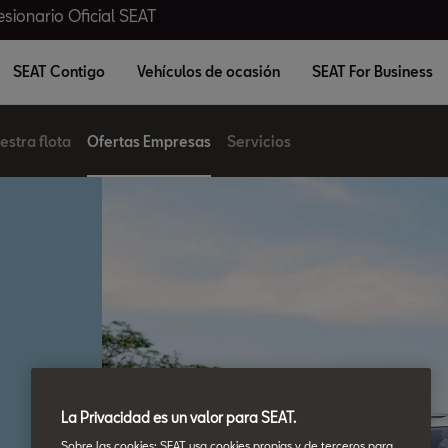
sionario Oficial SEAT
SEAT Contigo
Vehículos de ocasión
SEAT For Business
estra flota
Ofertas Empresas
Servicios
La Privacidad es un valor para SEAT.
Sobre las cookies: SEAT usa cookies propias y de terceros para