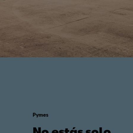
Pymes
No estás solo.