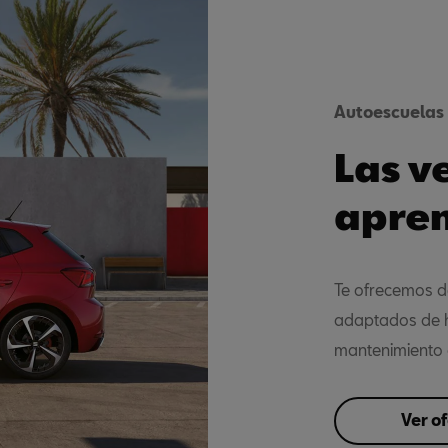
Autoescuelas
Las v
apren
Te ofrecemos de
adaptados de h
mantenimiento 
Ver o