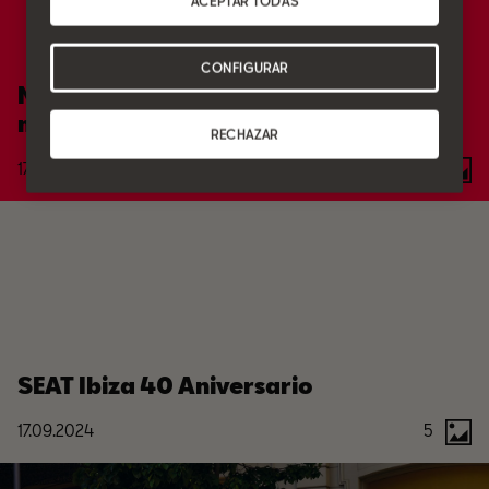
ACEPTAR TODAS
CONFIGURAR
Nuevo SEAT León 2024 tecnología,
motor e interior
RECHAZAR
17.09.2024
4
SEAT Ibiza 40 Aniversario
17.09.2024
5