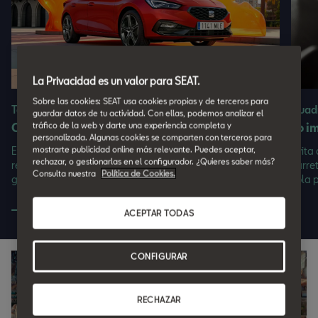
La Privacidad es un valor para SEAT.
Sobre las cookies: SEAT usa cookies propias y de terceros para
Tecnología Mild Hybrid
Cuadr
guardar datos de tu actividad. Con ellas, podemos analizar el
tráfico de la web y darte una experiencia completa y
Cuida el entorno
Lo i
personalizada. Algunas cookies se comparten con terceros para
mostrarte publicidad online más relevante. Puedes aceptar,
Etiqueta ECO con ventajas fiscales, acceso sin
Evita
rechazar, o gestionarlas en el configurador. ¿Quieres saber más?
restricciones a grandes ciudades y menores consumos
carre
Consulta nuestra
Política de Cookies.
gracias a frenada regenerativa.
sola p
ACEPTAR TODAS
CONFIGURAR
RECHAZAR