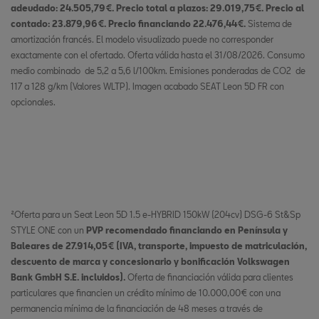
adeudado: 24.505,79€. Precio total a plazos: 29.019,75€. Precio al
contado: 23.879,96€. Precio financiando 22.476,44€.
Sistema de
amortización francés. El modelo visualizado puede no corresponder
exactamente con el ofertado. Oferta válida hasta el 31/08/2026. Consumo
medio combinado de 5,2 a 5,6 l/100km. Emisiones ponderadas de CO2 de
117 a 128 g/km (Valores WLTP). Imagen acabado SEAT Leon 5D FR con
opcionales.
²Oferta para un Seat Leon 5D 1.5 e-HYBRID 150kW (204cv) DSG-6 St&Sp
STYLE ONE con un
PVP recomendado financiando en Península y
Baleares de 27.914,05€ (IVA, transporte, impuesto de matriculación,
descuento de marca y concesionario y bonificación Volkswagen
Bank GmbH S.E. incluidos).
Oferta de financiación válida para clientes
particulares que financien un crédito mínimo de 10.000,00€ con una
permanencia mínima de la financiación de 48 meses a través de