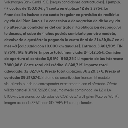
Volkswagen Bank GmbH S.E. (según condiciones contractuales).
Ejemplo:
47 cuotas de 150,00€ y 1 cuota en el plazo 12 de 3.375€. La
financiación incluye esta cuota irregular en previsión de recibir la
ayuda del Plan Auto +. La concesión o denegación de dicha ayuda
no altera las condiciones del contrato ni la obligación del pago. Si
lo deseas, al cabo de 4 años podrás cambiarlo por otro modelo,
devolverlo o quedártelo pagando la cuota final de 21.434,84€ en el
mes 48 (calculada con 10.000 km anuales). Entrada: 3.401,50€. TIN:
8,75%.
TAE: 9,99%
. Importe total financiado: 24.512,55€. Comisión
de apertura al contado: 3,95% (968,25€). Importe de los intereses:
7.880,46€. Coste total del crédito: 8.848,71€. Importe total
adeudado: 32.827,87€. Precio total a plazos: 36.229,37€. Precio al
contado: 29.317,57€.
Sistema de amortización francés. El modelo
visualizado puede no corresponder exactamente con el ofertado. Oferta
válida hasta el 31/08/2026.Consumo medio combinado de 1,2 a 1,4
l/100km. Emisiones ponderadas de CO2 de 27 a 31 g/km (Valores WLTP).
Imagen acabado SEAT Leon 5D PHEV FR con opcionales.