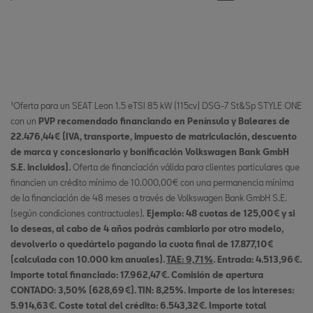
¹Oferta para un SEAT Leon 1.5 eTSI 85 kW (115cv) DSG-7 St&Sp STYLE ONE
con un
PVP recomendado financiando en Península y Baleares de
22.476,44€ (IVA, transporte, impuesto de matriculación, descuento
de marca y concesionario y bonificación Volkswagen Bank GmbH
S.E. incluidos).
Oferta de financiación válida para clientes particulares que
financien un crédito mínimo de 10.000,00€ con una permanencia mínima
de la financiación de 48 meses a través de Volkswagen Bank GmbH S.E.
(según condiciones contractuales).
Ejemplo: 48 cuotas de 125,00€ y si
lo deseas, al cabo de 4 años podrás cambiarlo por otro modelo,
devolverlo o quedártelo pagando la cuota final de 17.877,10€
(calculada con 10.000 km anuales).
TAE: 9,71%
. Entrada: 4.513,96€.
Importe total financiado: 17.962,47€. Comisión de apertura
CONTADO: 3,50% (628,69€). TIN: 8,25%. Importe de los intereses:
5.914,63€. Coste total del crédito: 6.543,32€. Importe total