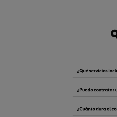
Q
¿Qué servicios inc
¿Puedo contratar 
¿Cuánto dura el co