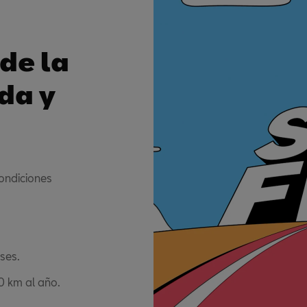
 de la
da y
condiciones
ses.
0 km al año.