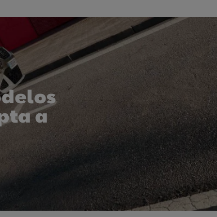
odelos
pta a
con