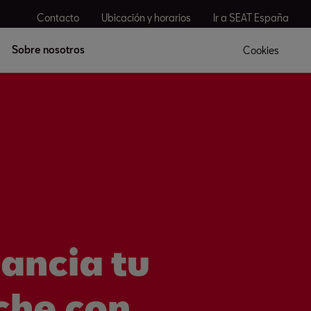
Contacto
Ubicación y horarios
Ir a SEAT España
Sobre nosotros
Cookies
nancia tu
che con