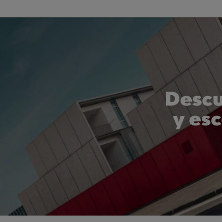
Descu
y es
tu