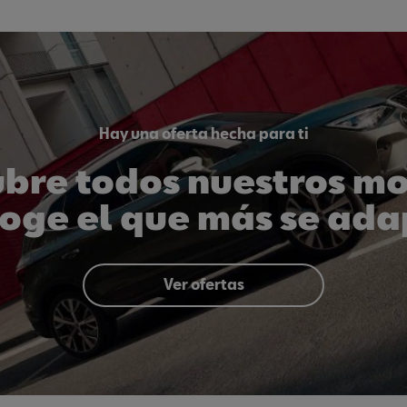
Hay una oferta hecha para ti
bre todos nuestros m
coge el que más se ada
s necesidades. Todos 
garantía SEAT.
Ver ofertas