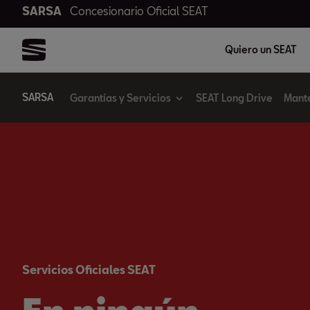
SARSA
Concesionario Oficial SEAT
Quiero un SEAT
SARSA
Garantías y Servicios
SEAT Long Drive
Mant
Servicios Oficiales SEAT