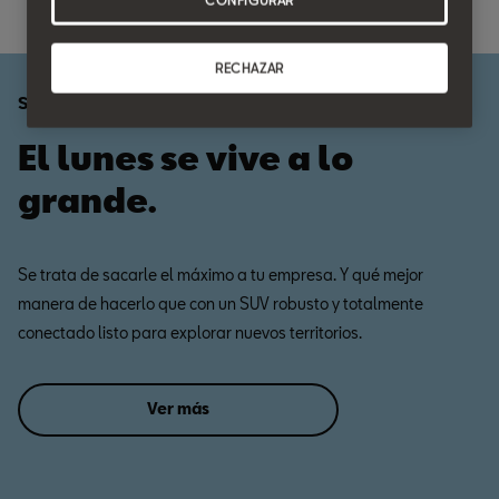
CONFIGURAR
RECHAZAR
SEAT Ateca
El lunes se vive a lo
grande.
Se trata de sacarle el máximo a tu empresa. Y qué mejor
manera de hacerlo que con un SUV robusto y totalmente
conectado listo para explorar nuevos territorios.
Ver más