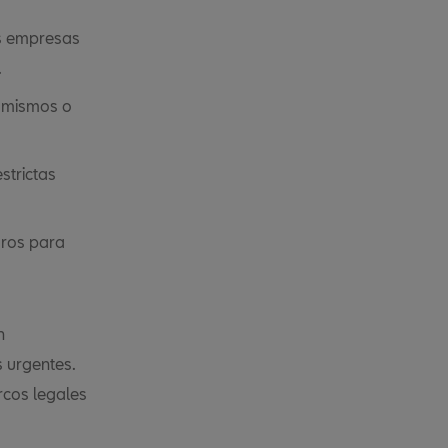
as empresas
.
í mismos o
strictas
aros para
n
 urgentes.
rcos legales
.