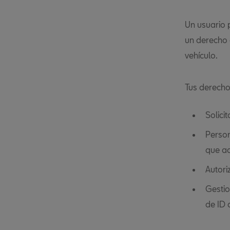
Un usuario 
un derecho c
vehículo.
Tus derecho
Solici
Person
que ac
Autori
Gestio
de ID 