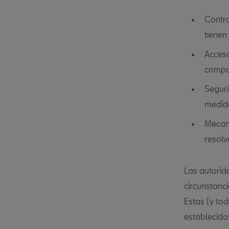
Contro
tienen
Acceso
compar
Seguri
medida
Mecani
resolv
Las autorid
circunstanc
Estas (y to
establecido