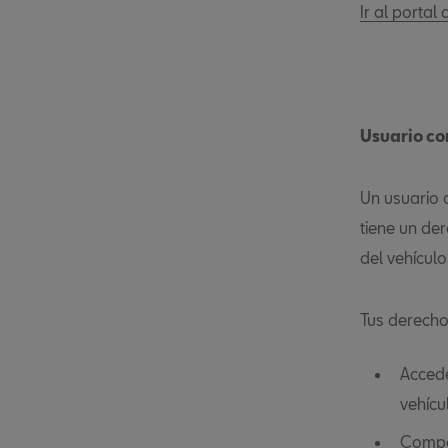
Ir al portal
Usuario co
Un usuario 
tiene un der
del vehículo
Tus derecho
Accede
vehícu
Compar