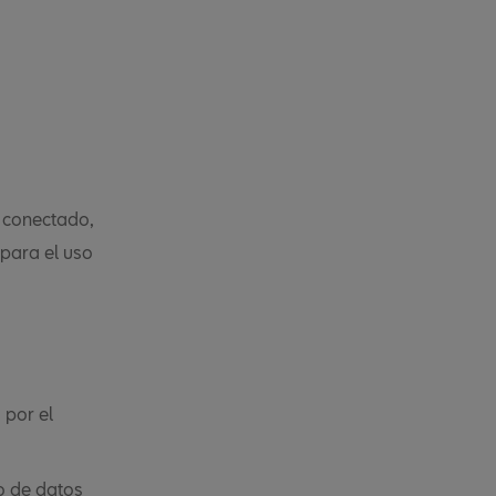
 conectado,
 para el uso
 por el
o de datos