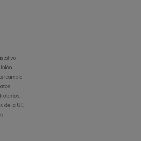
slativo
 Unión
ntercambio
datos
trolarlos.
s de la UE,
la