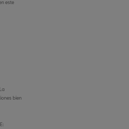
en este
 La
iones bien
E: