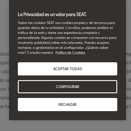
La Privacidad es un valor para SEAT.
Sobre las cookies: SEAT usa cookies propias y de terceros para
guardar datos de tu actividad. Con ellas, podemos analizar el
tráfico de la web y darte una experiencia completa y
personalizada. Algunas cookies se comparten con terceros para
mostrarte publicidad online más relevante. Puedes aceptar,
rechazar, o gestionarlas en el configurador. ¿Quieres saber
más? Consulta nuestra
Política de Cookies.
atos de la UE (Reglamento (UE) 2023/2854) es un marco legi
egula el acceso a los datos y los derechos de uso en toda la
ACEPTAR TODAS
 objetivo es garantizar prácticas justas y transparentes de i
 la vez que permite a particulares y empresas acceder a los 
CONFIGURAR
r los dispositivos conectados, incluidos los vehículos, y con
promete a implantar soluciones que cumplan la Ley de dato
RECHAZAR
ue fomenta la confianza en los servicios basados en datos y 