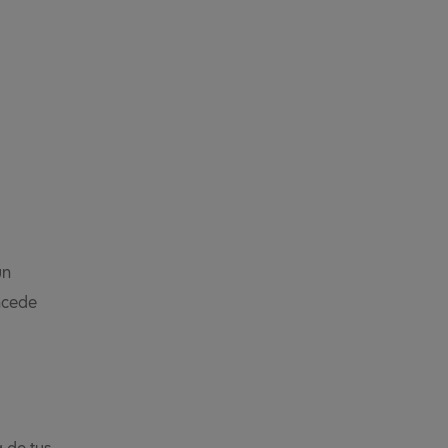
un
ncede
a de tus