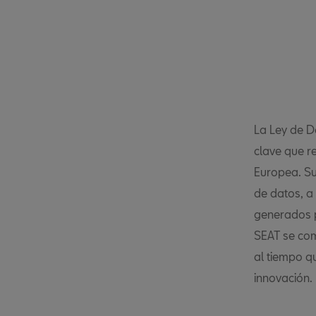
La Ley de D
clave que r
Europea. Su
de datos, a
generados po
SEAT se com
al tiempo q
innovación.