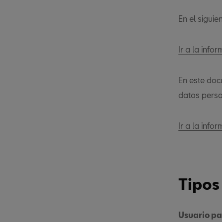
En el sigui
Ir a la info
En este doc
datos perso
Ir a la inf
Tipos
Usuario pa