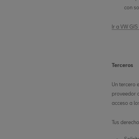
con so
Ir a VW GI
Terceros
Un tercero 
proveedor d
acceso a lo
Tus derecho
Solici