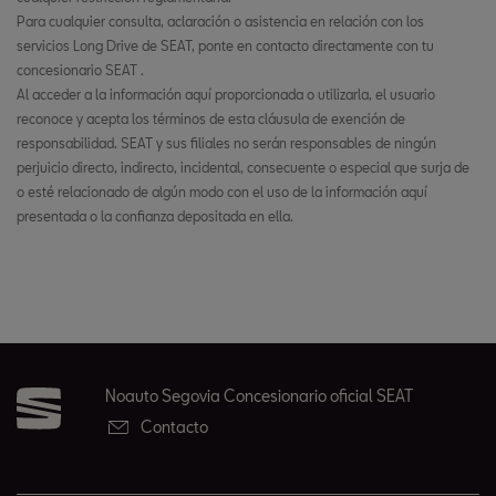
Para cualquier consulta, aclaración o asistencia en relación con los
servicios Long Drive de SEAT, ponte en contacto directamente con tu
concesionario SEAT .
Al acceder a la información aquí proporcionada o utilizarla, el usuario
reconoce y acepta los términos de esta cláusula de exención de
responsabilidad. SEAT y sus filiales no serán responsables de ningún
perjuicio directo, indirecto, incidental, consecuente o especial que surja de
o esté relacionado de algún modo con el uso de la información aquí
presentada o la confianza depositada en ella.
Noauto Segovia Concesionario oficial SEAT
Contacto