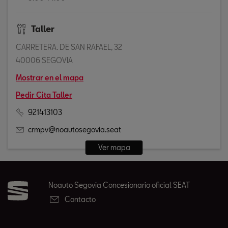
Taller
CARRETERA. DE SAN RAFAEL, 32
40006 SEGOVIA
Mostrar en el mapa
Pedir Cita Taller
921413103
crmpv@noautosegovia.seat
Ver mapa
Noauto Segovia Concesionario oficial SEAT
Contacto