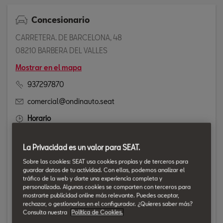
Concesionario
CARRETERA. DE BARCELONA, 48
08210 BARBERA DEL VALLES
Mostrar en el mapa
937297870
comercial@ondinauto.seat
Horario
Lunes: 9:00-13:00 / 16:00-20:00
La Privacidad es un valor para SEAT.
Martes: 9:00-13:00 / 16:00-20:00
Miércoles: 9:00-13:00 / 16:00-20:00
Sobre las cookies: SEAT usa cookies propias y de terceros para
guardar datos de tu actividad. Con ellas, podemos analizar el
Jueves: 9:00-13:00 / 16:00-20:00
tráfico de la web y darte una experiencia completa y
Viernes: 9:00-13:00 / 16:00-20:00
personalizada. Algunas cookies se comparten con terceros para
mostrarte publicidad online más relevante. Puedes aceptar,
Sábado
rechazar, o gestionarlas en el configurador. ¿Quieres saber más?
Consulta nuestra
Política de Cookies.
10:00-13:00 / 17:00-20:00