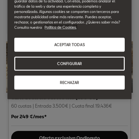
guardar datos de tu actividad. Con ellas, podemos analizar el
tráfico de la web y darte una experiencia completa y
personalizada. Algunas cookies se comparten con terceros para
mostrarte publicidad online más relevante. Puedes aceptar,
Oferta exclusiva Ondinauto
rechazar, o gestionarlas en el configurador. ¿Quieres saber más?
Consulta nuestra
Política de Cookies.
ACEPTAR TODAS
CONFIGURAR
RECHAZAR
SEAT León 1.5 TSI 110 kW (150 CV)
60 cuotas | Entrada 3.500€ | Cuota final 19.436€
Por 249 €/mes*
Oferta exclusiva Ondinauto