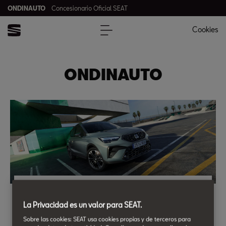
ONDINAUTO
Concesionario Oficial SEAT
Cookies
ONDINAUTO
Nuevo SEAT Arona 1.0 TSI 85 kW (115 CV)
La Privacidad es un valor para SEAT.
60 cuotas | Entrada 2.000€ | Cuota final 13.953€
Sobre las cookies: SEAT usa cookies propias y de terceros para
Por 220 €/mes*