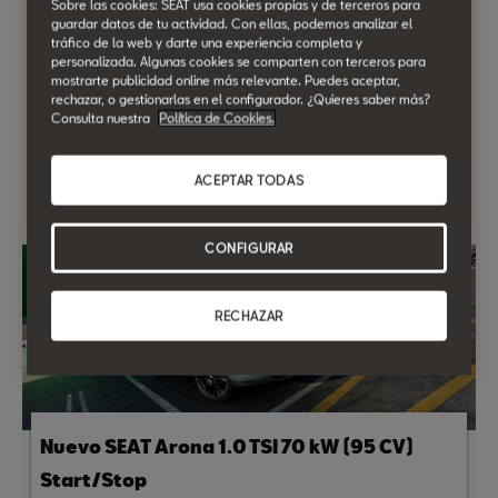
Sobre las cookies: SEAT usa cookies propias y de terceros para
guardar datos de tu actividad. Con ellas, podemos analizar el
Llévate tu SEAT con entrega inmediata.
tráfico de la web y darte una experiencia completa y
personalizada. Algunas cookies se comparten con terceros para
Descúbrelo en Tropiauto Motril
mostrarte publicidad online más relevante. Puedes aceptar,
Por 27.690 €*
rechazar, o gestionarlas en el configurador. ¿Quieres saber más?
Consulta nuestra
Política de Cookies.
Descúbrelo en Tropiauto Motril
ACEPTAR TODAS
CONFIGURAR
RECHAZAR
Nuevo SEAT Arona 1.0 TSI 70 kW (95 CV)
Start/Stop